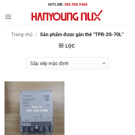
Bỏ
HOTLINE:
085.988.9488
qua
nội
dung
Trang chủ
/
Sản phẩm được gắn thẻ “TPR-2G-70L”
LỌC