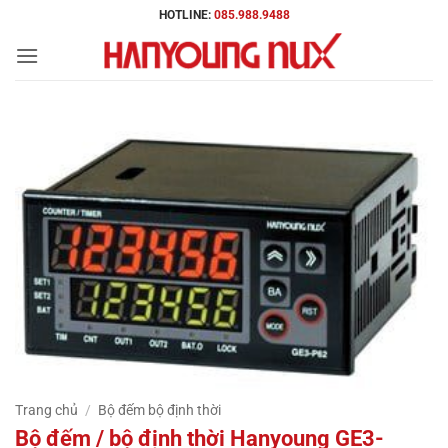
Bỏ
HOTLINE:
085.988.9488
qua
nội
dung
Trang chủ
/
Bộ đếm bộ định thời
Bộ đếm / bộ định thời Hanyoung GE3-