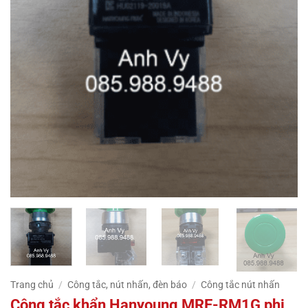
Trang chủ
/
Công tắc, nút nhấn, đèn báo
/
Công tắc nút nhấn
Công tắc khẩn Hanyoung MRE-RM1G phi