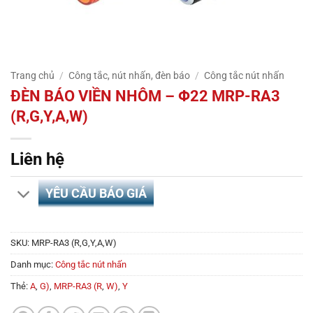
Trang chủ
/
Công tắc, nút nhấn, đèn báo
/
Công tắc nút nhấn
ĐÈN BÁO VIỀN NHÔM – Φ22 MRP-RA3
(R,G,Y,A,W)
Liên hệ
YÊU CẦU BÁO GIÁ
SKU:
MRP-RA3 (R,G,Y,A,W)
Danh mục:
Công tắc nút nhấn
Thẻ:
A
,
G)
,
MRP-RA3 (R
,
W)
,
Y