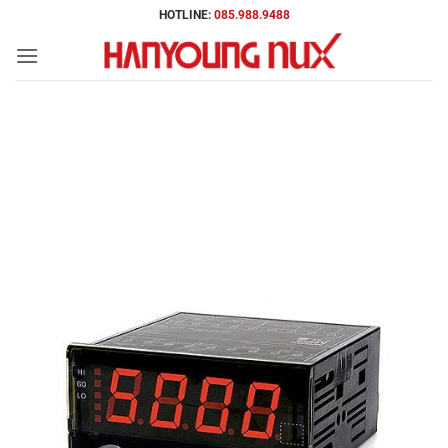
Bỏ
HOTLINE:
085.988.9488
qua
nội
dung