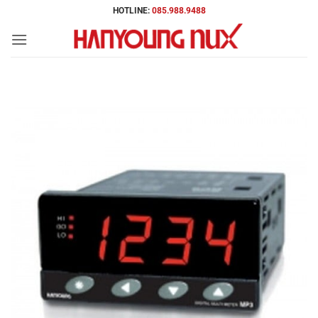
Bỏ
HOTLINE:
085.988.9488
qua
nội
dung