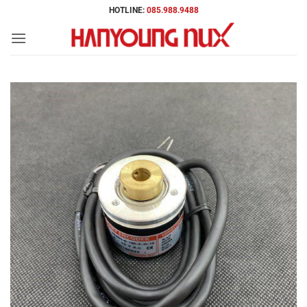
Bỏ
HOTLINE:
085.988.9488
qua
nội
dung