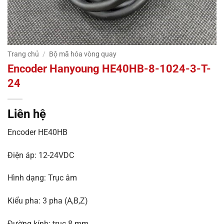
Trang chủ
/
Bộ mã hóa vòng quay
Encoder Hanyoung HE40HB-8-1024-3-T-
24
Liên hệ
Encoder HE40HB
Điện áp: 12-24VDC
Hình dạng: Trục âm
Kiểu pha: 3 pha (A,B,Z)
Đường kính: trục 8 mm