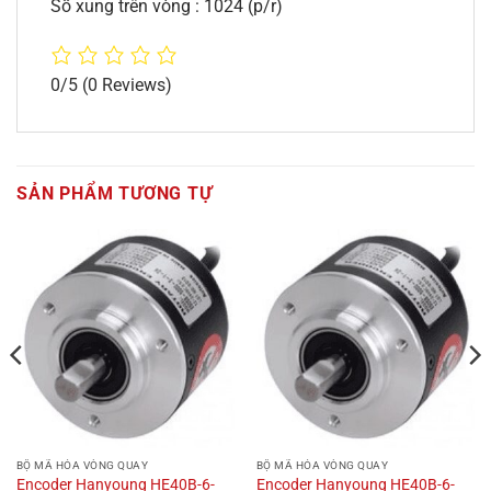
Số xung trên vòng : 1024 (p/r)
0/5
(0 Reviews)
SẢN PHẨM TƯƠNG TỰ
BỘ MÃ HÓA VÒNG QUAY
BỘ MÃ HÓA VÒNG QUAY
Encoder Hanyoung HE40B-6-
Encoder Hanyoung HE40B-6-