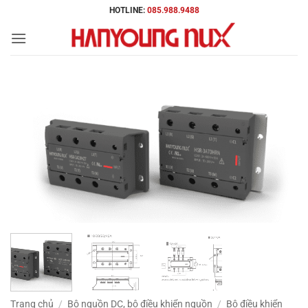
Bỏ
HOTLINE:
085.988.9488
qua
nội
dung
Trang chủ
/
Bộ nguồn DC, bộ điều khiển nguồn
/
Bộ điều khiển